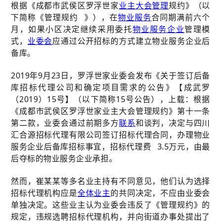
根据《成都市武侯区罗浮世家
业主大会
管理
规约》（以
下简称《
管理规约
》），在
物业服务
合同期满前六个
月，如果小区决定继续采用委托
物业服务企业
管理模
式，
业委会
应通过公开招标的方式建立物业服务企业后
备库。
2019年9月23日，罗浮世家业委会发布《关于签订后备
库招标代理公司和确定项目需求的公告》【成武罗
（2019）15号】（以下简称15号公告），上载：根据
《成都市武侯区罗浮世家业主大会管理规约》第十一条
第二款，业委会通过前期多方
联系
和谈判，决定与四川
汇合源招标代理有限公司签订招标代理合同，办理物业
服务企业后备库招标事宜，
招标代理费
3.5万元，由最
后夺标的物业服务企业承担。
然而，崔某某等多名业主持有不同意见，他们认为选择
招标代理机构应是
全体业主
的共同决定，不应由业委会
单独决定。这些业主认为业委会违反了《管理规约》的
规定，违规选聘招标代理机构，并向街道办事处提出了