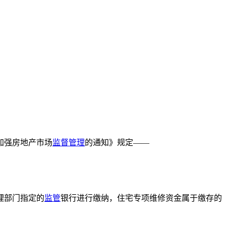
加强房地产市场
监督
管理
的通知》规定——
理部门指定的
监管
银行进行缴纳，住宅专项维修资金属于缴存的