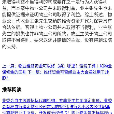
未取得利益不当得利的构成要件之一是行为人获得利
益，而本案中物业公司并未取得利益，业主张先生也未
能提供证据来证明物业公司取得了利益。综上所述，物
业公司代收业主张先生交纳的维修资金并代为保管具有
合法依据。客观上物业公司并未取得不当得利，业主张
先生的损失也并非物业公司所致，故业主关于物业公司
取得不当得利，要求返还并赔偿的主张，没有得到法院
的支持。
上一篇：物业维修资金可以修（换）哪里？谁说了算︱和物业
保修金的区别
下一篇：维修资金可否经业主大会通过用于炒
股？
推荐阅读
业委会自主选聘招标代理机构，并非业主共同决定事项，业委
会有权自行确定
物业公司常见的5种违法行为
小区内公共配套
设施都归业主所有，开发商无权侵占！
职业物闹是怎样搞垮小