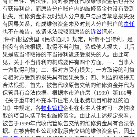
有正当性、合法性；同时被告在代收维修资金后也并没
有获得利益，而原告分户账户内的维修资金也没有受到
损失。维修资金未及时划人分户账户与原告孳息损失没
有因果关系，造成维修资金未及时划人分户账户的
责任
也不在被告，故请求法院驳回原告的
诉讼
请求。
[评析]根据我国《民法通则》规定，所谓不当得利，是
指没有合法根据，取得不当利益，造成他人损失，其后
果是应当将取得的不当得利返还受损失的人。由此可
见，关于不当得利的构成要件有四个方面。一、当事人
一方取得利益；二、相对方受有损失；一方取得的利益
与相对方受到的损失具有因果关系；四、利益的取得无
合法根据。首先，被告代收原告交纳的维修资金并代为
保管具有合法依据。根据本市沪价房（1999）第166号
《关于重申和补充本市住宅人住收费项目和标准的通
知》中规定，各
物业管理
企业在业主人住时可一次性收
取的项目包括了物业维修资金。由此从上述规定来看，
被告于1999年代收代管原告交纳的维修资金具有合法依
据。在被告物业公司收取原告交纳的维修资金后，因
小