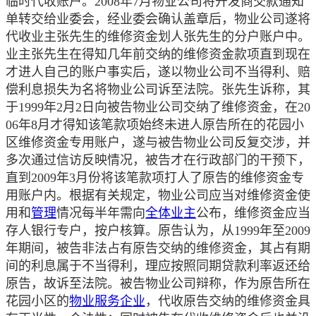
临时代收账户。2008年7月物业公司将开发商交款通知
单转交给业委会，经业委会确认盖章后，物业公司遂将
代收业主张先生的维修资金划人张先生的分户账户中。
业主张先生在得知几年前交纳的维修资金款项直到现在
才进人自己的账户事实后，遂以物业公司不当得利、赔
偿利息损失为名将物业公司诉至法院。张先生诉称，其
于1999年2月2日向被告物业公司交纳了维修资金，在20
06年8月才得知该笔款项始终未进人原告所在的花园小
区维修资金专用账户，遂与被告物业公司反复交涉，并
多次通过信访反映情况，被告才在行政部门的干预下，
直到2009年3月份将该笔款项打人了原告的维修资金专
用账户内。根据有关规定，物业公司应当对维修资金使
用和
管理
情况每半年需向
全体业主
公布，维修资金应当
存人银行专户，按户核算。原告认为，从1999年至2009
年期间，被告非法占有原告交纳的维修资金，其占有期
间的利息属于不当得利，理应按照同期贷款利率返还给
原告，故诉至法院。被告物业公司辩称，作为原告所在
花园小区的
物业服务企业
，代收原告交纳的维修资金具