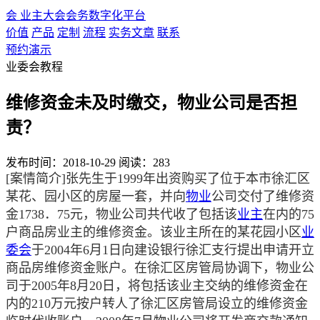
会
业主大会会务数字化平台
价值
产品
定制
流程
实务文章
联系
预约演示
业委会教程
维修资金未及时缴交，物业公司是否担
责？
发布时间：2018-10-29
阅读：283
[案情简介]张先生于1999年出资购买了位于本市徐汇区
某花、园小区的房屋一套，并向
物业
公司交付了维修资
金1738．75元，物业公司共代收了包括该
业主
在内的75
户商品房业主的维修资金。该业主所在的某花园小区
业
委会
于2004年6月1日向建设银行徐汇支行提出申请开立
商品房维修资金账户。在徐汇区房管局协调下，物业公
司于2005年8月20日，将包括该业主交纳的维修资金在
内的210万元按户转人了徐汇区房管局设立的维修资金