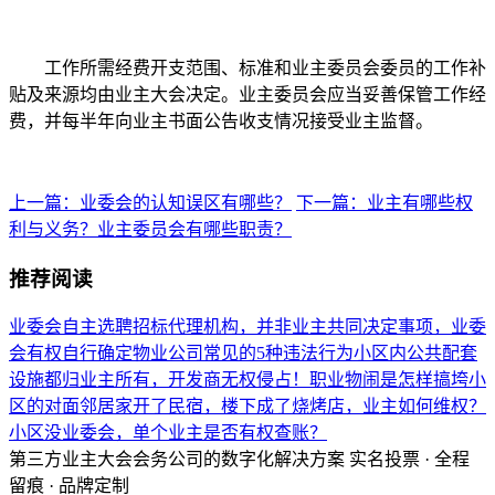
工作所需经费开支范围、标准和业主委员会委员的工作补
贴及来源均由业主大会决定。业主委员会应当妥善保管工作经
费，并每半年向业主书面公告收支情况接受业主监督。
上一篇：业委会的认知误区有哪些？
下一篇：业主有哪些权
利与义务？业主委员会有哪些职责？
推荐阅读
业委会自主选聘招标代理机构，并非业主共同决定事项，业委
会有权自行确定
物业公司常见的5种违法行为
小区内公共配套
设施都归业主所有，开发商无权侵占！
职业物闹是怎样搞垮小
区的
对面邻居家开了民宿，楼下成了烧烤店，业主如何维权？
小区没业委会，单个业主是否有权查账？
第三方业主大会会务公司的数字化解决方案
实名投票 · 全程
留痕 · 品牌定制