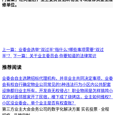
修单位。
上一篇：业委会选举"双过半"指什么?哪些事项需要“双过
半"？
下一篇：关于业主委员会,你要知道的法律常识
推荐阅读
业委会自主选聘招标代理机构，并非业主共同决定事项，业委
会有权自行确定
物业公司常见的5种违法行为
小区内公共配套
设施都归业主所有，开发商无权侵占！
职业物闹是怎样搞垮小
区的
对面邻居家开了民宿，楼下成了烧烤店，业主如何维权？
小区没业委会，单个业主是否有权查账？
第三方业主大会会务公司的数字化解决方案
实名投票 · 全程