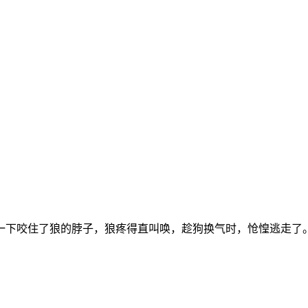
一下咬住了狼的脖子，狼疼得直叫唤，趁狗换气时，怆惶逃走了