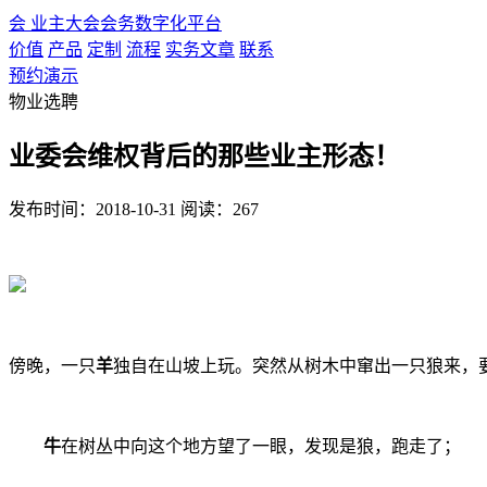
会
业主大会会务数字化平台
价值
产品
定制
流程
实务文章
联系
预约演示
物业选聘
业委会维权背后的那些业主形态！
发布时间：2018-10-31
阅读：267
傍晚，一只
羊
独自在山坡上玩。突然从树木中窜出一只狼来，
牛
在树丛中向这个地方望了一眼，发现是狼，跑走了；