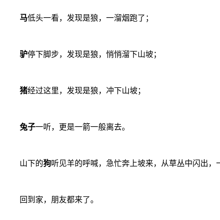
马
低头一看，发现是狼，一溜烟跑了；
驴
停下脚步，发现是狼，悄悄溜下山坡；
猪
经过这里，发现是狼，冲下山坡；
兔子
一听，更是一箭一般离去。
山下的
狗
听见羊的呼喊，急忙奔上坡来，从草丛中闪出，
回到家，朋友都来了。